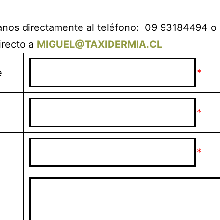
anos directamente al teléfono: 09 93184494 o
irecto a
MIGUEL@TAXIDERMIA.CL
e
*
*
*