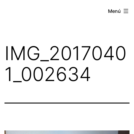
Menú
IMG_2017040
1_002634